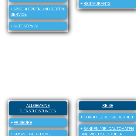
+
RESTAURANTS
+
ABSCHLEPPEN UND REIFEN-
SERVICE
+
AUTOSERVISI
ALLGEMEINE
REISE
DIENSTLEISTUNGEN
+
CHAUFFEURE / SICHERHEIT
+
FRISEURE
+
BANKEN / GELDAUTOMATEN
+
KOSMETIKER / HOME
UND WECHSELSTUBEN