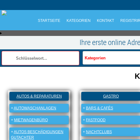
STARTSEITE
KATEGORIEN
KONTAKT
REGISTRI
Ihre erste online Ad
K
AUTOS & REPARATUREN
GASTRO
+
AUTOWASCHANLAGEN
+
BARS & CAFÉS
+
MIETWAGENBÜRO
+
FASTFOOD
+
AUTOS BESCHÄDIGUNGEN
+
NACHTCLUBS
GUTACHTER