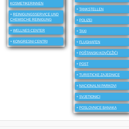
KOSMETIKERINNEN
+
TANKSTELLEN
+
REINIGUNGSSERVICE UND
CHEMISCHE REINIGUNG
+
POLIZEI
+
WELLNES CENTER
+
TAXI
+
KONGRESNI CENTRI
+
FLUGHAFEN
+
POŠTANSKI KOVČEŽIĆI
+
POST
+
TURISTICKE ZAJEDNICE
+
NACIONALNI PARKOVI
+
SVJETIONICI
+
POSLOVNICE BANAKA