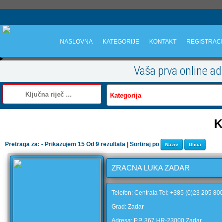
NASLOVNA
KATEGORIJE
KONTAKT
REGISTRAC
Vaša prva online a
K
Pretraga za: - Prikazujem 15 Od 9 rezultata | Sortiraj po
Naziv
Ulica
ZRACNA LUKA ZADAR
Telefon: Centrala Tel: +385 (0)23 205 80
Grad: Zadar
Adresa: P.P. 367 HR-23000 Zadar