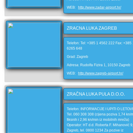
WEB:
http://www.zadar-airport.hr/
ZRACNA LUKA ZAGREB
Telefon: Tel: +385 1 4562 222 Fax: +385 
6265 648
Grad: Zagreb
Adresa: Rudolfa Fizira 1, 10150 Zagreb
WEB:
http://www.zagreb-airport.hr/
ZRAČNA LUKA PULA D.O.O.
Telefon: INFORMACIJE I UPITI O LETOV
Tel. 060 308 308 (cijena poziva 1,74 kn/m
fiksnih i 2,96 kn/min iz mobilnih mreža)
Operator: HT d.d. Roberta F. Mihanović 9
Zagreb, tel. 0800 1234 Za pozive iz