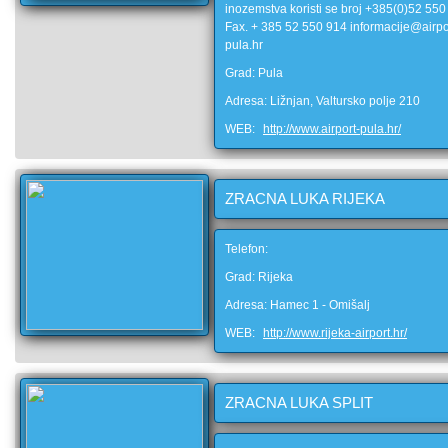
inozemstva koristi se broj +385(0)52 550
Fax. + 385 52 550 914 informacije@airpo
pula.hr
Grad: Pula
Adresa: Ližnjan, Valtursko polje 210
WEB:
http://www.airport-pula.hr/
ZRACNA LUKA RIJEKA
Telefon:
Grad: Rijeka
Adresa: Hamec 1 - Omišalj
WEB:
http://www.rijeka-airport.hr/
ZRACNA LUKA SPLIT