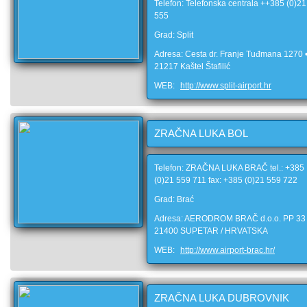
Telefon: Telefonska centrala ++385 (0)2
555
Grad: Split
Adresa: Cesta dr. Franje Tuđmana 1270 
21217 Kaštel Štafilić
WEB:
http://www.split-airport.hr
ZRAČNA LUKA BOL
Telefon: ZRAČNA LUKA BRAČ tel.: +385
(0)21 559 711 fax: +385 (0)21 559 722
Grad: Brać
Adresa: AERODROM BRAČ d.o.o. PP 33
21400 SUPETAR / HRVATSKA
WEB:
http://www.airport-brac.hr/
ZRAČNA LUKA DUBROVNIK