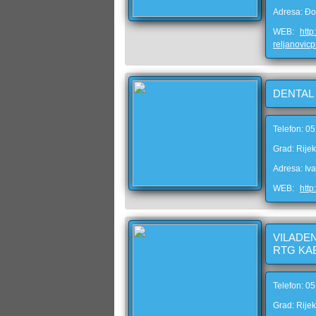
Adresa: Đo
WEB:
http
reljanovicp
DENTAL
Telefon: 0
Grad: Rije
Adresa: I
WEB:
http
VILADEN
RTG KA
Telefon: 0
Grad: Rije