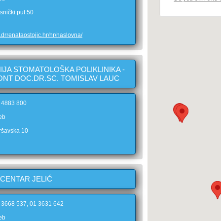
snički put 50
.drrenataostojic.hr/hr/naslovna/
IJA STOMATOLOŠKA POLIKLINIKA -
NT DOC.DR.SC. TOMISLAV LAUC
1 4883 800
eb
ršavska 10
 CENTAR JELIĆ
1 3668 537, 01 3631 642
eb