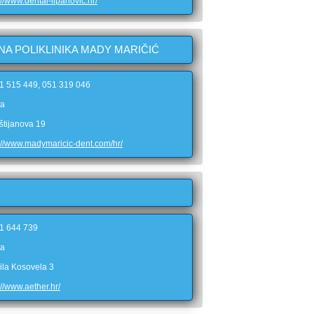
://www.dental-lipanovic.hr/
NA POLIKLINIKA MADY MARIČIĆ
51 515 449, 051 319 046
ka
štijanova 19
://www.madymaricic-dent.com/hr/
51 644 739
ka
ila Kosovela 3
://www.aether.hr/