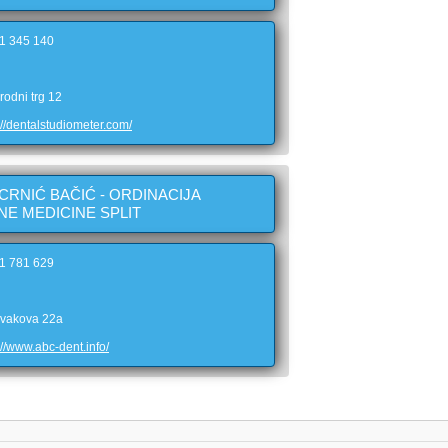
21 345 140
rodni trg 12
://dentalstudiometer.com/
CRNIĆ BAČIĆ - ORDINACIJA
NE MEDICINE SPLIT
21 781 629
ovakova 22a
://www.abc-dent.info/