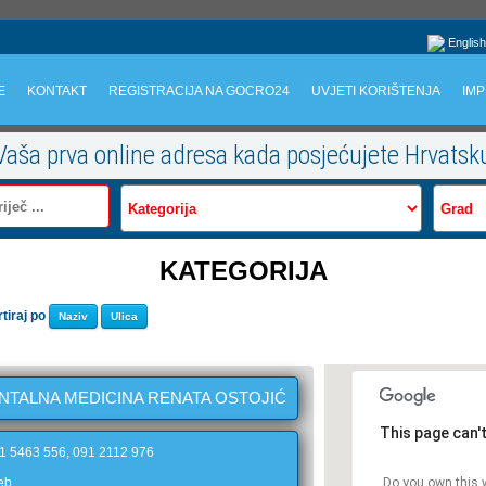
English
E
KONTAKT
REGISTRACIJA NA GOCRO24
UVJETI KORIŠTENJA
IMP
Vaša prva online adresa kada posjećujete Hrvatsk
KATEGORIJA
rtiraj po
Naziv
Ulica
ENTALNA MEDICINA RENATA OSTOJIĆ
This page can'
91 5463 556, 091 2112 976
eb
Do you own this 