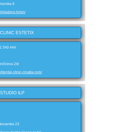
imorska 8
://viladens.hr/en/
CLINIC ESTETIX
21 540 444
inčićeva 2/d
://dental-clinic-croatia.com/
STUDIO ILP
kovarska 23