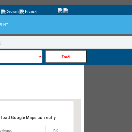
Deutsch
Hrvatski
RINT
u
t load Google Maps correctly.
OK
website?