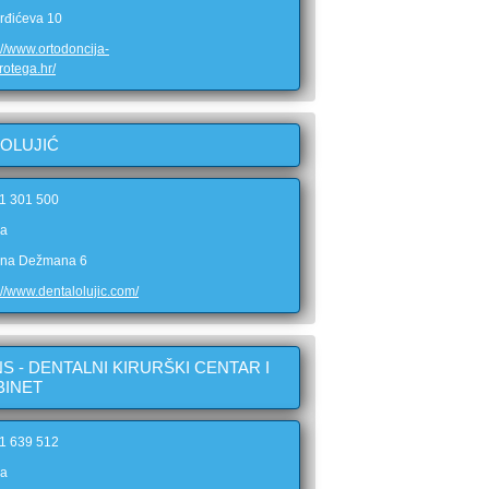
rđićeva 10
://www.ortodoncija-
rotega.hr/
 OLUJIĆ
51 301 500
ka
vana Dežmana 6
://www.dentalolujic.com/
S - DENTALNI KIRURŠKI CENTAR I
BINET
51 639 512
ka