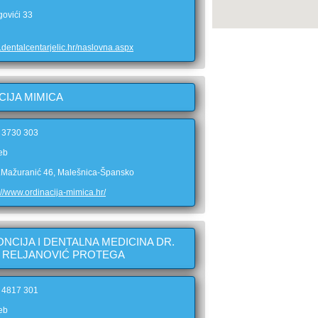
govići 33
.dentalcentarjelic.hr/naslovna.aspx
CIJA MIMICA
1 3730 303
eb
B.Mažuranić 46, Malešnica-Špansko
://www.ordinacija-mimica.hr/
NCIJA I DENTALNA MEDICINA DR.
 RELJANOVIĆ PROTEGA
1 4817 301
eb