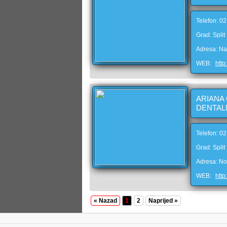
Telefon: 0
Grad: Split
Adresa: Na
WEB:
http
ARIANA 
DENTAL
Telefon: 0
Grad: Split
Adresa: N
WEB:
http
« Nazad
1
2
Naprijed »