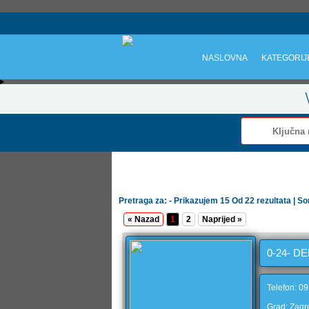
NASLOVNA
KATEGORIJ
Pretraga za: - Prikazujem 15 Od 22 rezultata | So
« Nazad
1
2
Naprijed »
0-24- D
Telefon: 0
Grad: Zagr