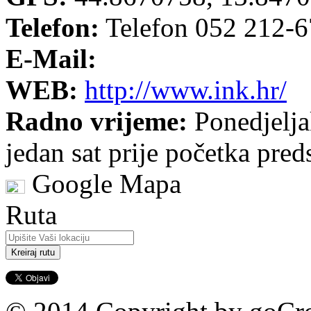
Telefon:
Telefon 052 212-
E-Mail:
WEB:
http://www.ink.hr/
Radno vrijeme:
Ponedjelja
jedan sat prije početka pred
Google Mapa
Ruta
This page can't l
Kreiraj rutu
Do you own this webs