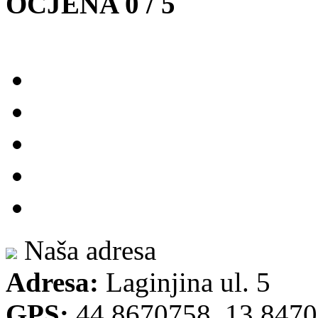
OCJENA 0 / 5
Naša adresa
Adresa:
Laginjina ul. 5
GPS:
44.8670758, 13.847