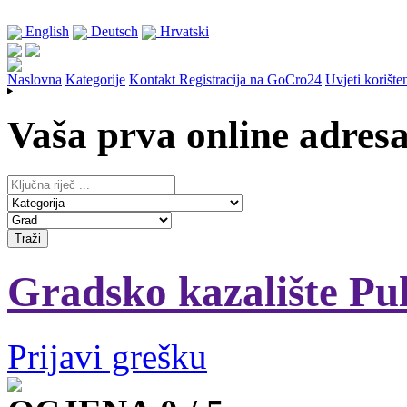
English
Deutsch
Hrvatski
Naslovna
Kategorije
Kontakt
Registracija na GoCro24
Uvjeti korište
Vaša prva online adres
Gradsko kazalište Pu
Prijavi grešku