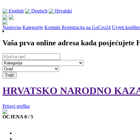
English
Deutsch
Hrvatski
Naslovna
Kategorije
Kontakt
Registracija na GoCro24
Uvjeti korište
Vaša prva online adresa kada posjećujete 
HRVATSKO NARODNO KAZAL
Prijavi grešku
OCJENA 0 / 5