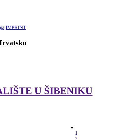
nja
IMPRINT
Hrvatsku
IŠTE U ŠIBENIKU
1
2