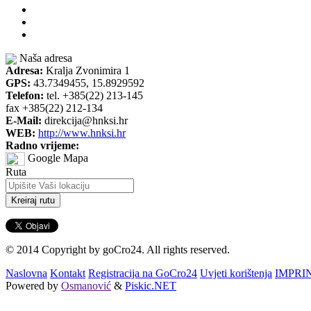
Naša adresa
Adresa:
Kralja Zvonimira 1
GPS:
43.7349455, 15.8929592
Telefon:
tel. +385(22) 213-145
fax +385(22) 212-134
E-Mail:
direkcija@hnksi.hr
WEB:
http://www.hnksi.hr
Radno vrijeme:
Google Mapa
Ruta
Kreiraj rutu
© 2014 Copyright by goCro24. All rights reserved.
Naslovna
Kontakt
Registracija na GoCro24
Uvjeti korištenja
IMPRI
Powered by
Osmanović
&
Piskic.NET