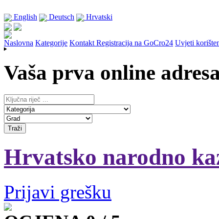
English
Deutsch
Hrvatski
Naslovna
Kategorije
Kontakt
Registracija na GoCro24
Uvjeti korište
Vaša prva online adres
Hrvatsko narodno kaz
Prijavi grešku