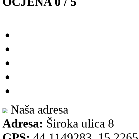
OCJENA 0 / 5
Naša adresa
Adresa:
Široka ulica 8
GPS:
44.1149283, 15.226