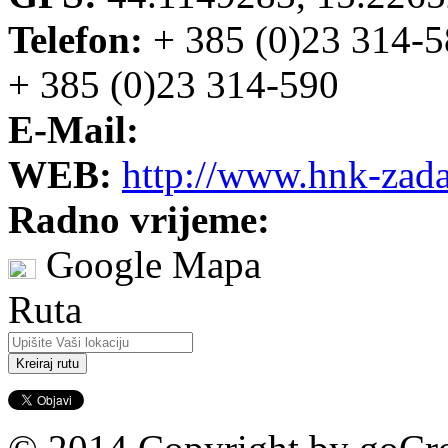
Telefon:
+ 385 (0)23 314-
+ 385 (0)23 314-590
E-Mail:
WEB:
http://www.hnk-zada
Radno vrijeme:
Google Mapa
Ruta
This page can't l
Kreiraj rutu
Do you own this webs